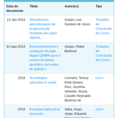
Data do
Título
Autor(es)
Tipo
documento
12-Jan-2016
Ghostbuster:
Araújo, Luis
Trabalho
aprendizagem de
Gustavo de Jesus
de
programação
Conclusão
mediada por jogos
de Curso
digitais.
31-Ago-2016
Desenvolvimento e
Araújo, Felipe
Trabalho
avaliação do jogo
Barbosa
de
digital QUIMIF para o
Conclusão
ensino da tabela
de Curso
periódica nas aulas
de química.
2016
Tecnologias
Carneiro, Tereza
Livro
aplicadas à saúde
Kelly Gomes;
Rios, Jocelma
Almeida; Souza,
Claudio Reynaldo
Barbosa de
2016
Pesquisa aplicada &
Saba, Hugo;
Livro
inovação
Jorge, Eduardo