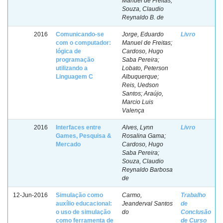
Manuel de Freitas;
Souza, Claudio
Reynaldo B. de
2016
Comunicando-se
Jorge, Eduardo
Livro
com o computador:
Manuel de Freitas;
lógica de
Cardoso, Hugo
programação
Saba Pereira;
utilizando a
Lobato, Peterson
Linguagem C
Albuquerque;
Reis, Uedson
Santos; Araújo,
Marcio Luis
Valença
2016
Interfaces entre
Alves, Lynn
Livro
Games, Pesquisa &
Rosalina Gama;
Mercado
Cardoso, Hugo
Saba Pereira;
Souza, Claudio
Reynaldo Barbosa
de
12-Jun-2016
Simulação como
Carmo,
Trabalho
auxílio educacional:
Jeanderval Santos
de
o uso de simulação
do
Conclusão
como ferramenta de
de Curso