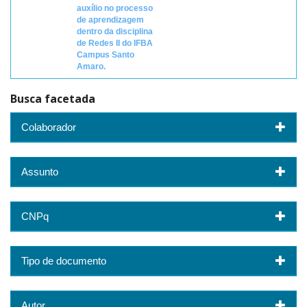
auxílio no processo
de aprendizagem
dentro da disciplina
de Redes II do IFBA
Campus Santo
Amaro.
Busca facetada
Colaborador
Assunto
CNPq
Tipo de documento
Autor