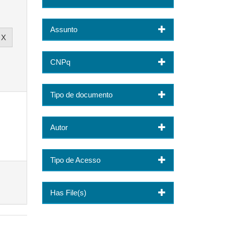
Assunto
CNPq
Tipo de documento
Autor
Tipo de Acesso
Has File(s)