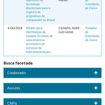
aplicação da
Ramos
de
tecnologia
Conclusão
Blockchain para o
de Curso
registro de
programas de
computador no Brasil
4-Out-2019
Modelo para
Carvalho, André
Trabalho
distribuição de
Luis Lemos
de
equipes técnicas de
Conclusão
uma empresa
de Curso
prestadora de
serviços de
telecomunicações
Busca facetada
Colaborador
Assunto
CNPq