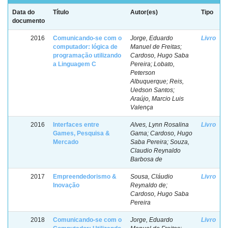
Data do
Título
Autor(es)
Tipo
documento
2016
Comunicando-se com o
Jorge, Eduardo
Livro
computador: lógica de
Manuel de Freitas;
programação utilizando
Cardoso, Hugo Saba
a Linguagem C
Pereira; Lobato,
Peterson
Albuquerque; Reis,
Uedson Santos;
Araújo, Marcio Luis
Valença
2016
Interfaces entre
Alves, Lynn Rosalina
Livro
Games, Pesquisa &
Gama; Cardoso, Hugo
Mercado
Saba Pereira; Souza,
Claudio Reynaldo
Barbosa de
2017
Empreendedorismo &
Sousa, Cláudio
Livro
Inovação
Reynaldo de;
Cardoso, Hugo Saba
Pereira
2018
Comunicando-se com o
Jorge, Eduardo
Livro