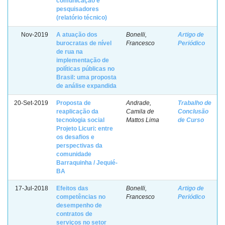
comunicação e
pesquisadores
(relatório técnico)
Nov-2019
A atuação dos
Bonelli,
Artigo de
burocratas de nível
Francesco
Periódico
de rua na
implementação de
políticas públicas no
Brasil: uma proposta
de análise expandida
20-Set-2019
Proposta de
Andrade,
Trabalho de
reaplicação da
Camila de
Conclusão
tecnologia social
Mattos Lima
de Curso
Projeto Licuri: entre
os desafios e
perspectivas da
comunidade
Barraquinha / Jequié-
BA
17-Jul-2018
Efeitos das
Bonelli,
Artigo de
competências no
Francesco
Periódico
desempenho de
contratos de
serviços no setor