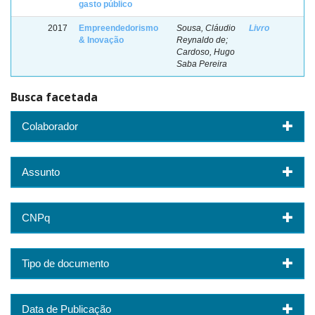
gasto público
2017
Empreendedorismo
Sousa, Cláudio
Livro
& Inovação
Reynaldo de;
Cardoso, Hugo
Saba Pereira
Busca facetada
Colaborador
Assunto
CNPq
Tipo de documento
Data de Publicação