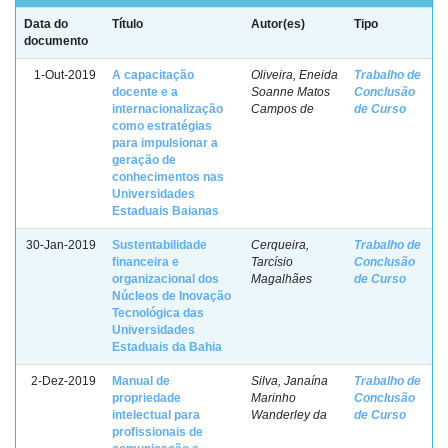
Data do
Título
Autor(es)
Tipo
documento
1-Out-2019
A capacitação
Oliveira, Eneida
Trabalho de
docente e a
Soanne Matos
Conclusão
internacionalização
Campos de
de Curso
como estratégias
para impulsionar a
geração de
conhecimentos nas
Universidades
Estaduais Baianas
30-Jan-2019
Sustentabilidade
Cerqueira,
Trabalho de
financeira e
Tarcísio
Conclusão
organizacional dos
Magalhães
de Curso
Núcleos de Inovação
Tecnológica das
Universidades
Estaduais da Bahia
2-Dez-2019
Manual de
Silva, Janaína
Trabalho de
propriedade
Marinho
Conclusão
intelectual para
Wanderley da
de Curso
profissionais de