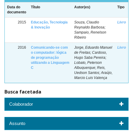
Data do
Título
Autor(es)
Tipo
documento
2015
Educação, Tecnologia
Souza, Claudio
Livro
& Inovação
Reynaldo Barbosa;
Sampaio, Renelson
Ribeiro
2016
Comunicando-se com
Jorge, Eduardo Manuel
Livro
o computador: lógica
de Freitas; Cardoso,
de programação
Hugo Saba Pereira;
utilizando a Linguagem
Lobato, Peterson
C
Albuquerque; Reis,
Uedson Santos; Araújo,
Marcio Luis Valença
Busca facetada
Colaborador
Assunto