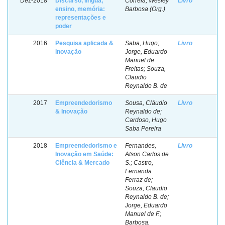
Dez-2018
Discurso, língua,
Correia, Wesley
Livro
ensino, memória:
Barbosa (Org.)
representações e
poder
2016
Pesquisa aplicada &
Saba, Hugo;
Livro
inovação
Jorge, Eduardo
Manuel de
Freitas; Souza,
Claudio
Reynaldo B. de
2017
Empreendedorismo
Sousa, Cláudio
Livro
& Inovação
Reynaldo de;
Cardoso, Hugo
Saba Pereira
2018
Empreendedorismo e
Fernandes,
Livro
Inovação em Saúde:
Atson Carlos de
Ciência & Mercado
S.; Castro,
Fernanda
Ferraz de;
Souza, Claudio
Reynaldo B. de;
Jorge, Eduardo
Manuel de F.;
Barbosa,