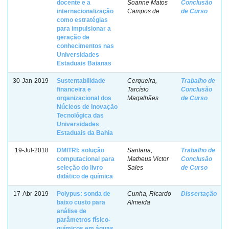
docente e a
Soanne Matos
Conclusão
internacionalização
Campos de
de Curso
como estratégias
para impulsionar a
geração de
conhecimentos nas
Universidades
Estaduais Baianas
30-Jan-2019
Sustentabilidade
Cerqueira,
Trabalho de
financeira e
Tarcísio
Conclusão
organizacional dos
Magalhães
de Curso
Núcleos de Inovação
Tecnológica das
Universidades
Estaduais da Bahia
19-Jul-2018
DMITRI: solução
Santana,
Trabalho de
computacional para
Matheus Victor
Conclusão
seleção do livro
Sales
de Curso
didático de química
17-Abr-2019
Polypus: sonda de
Cunha, Ricardo
Dissertação
baixo custo para
Almeida
análise de
parâmetros físico-
químicos em águas