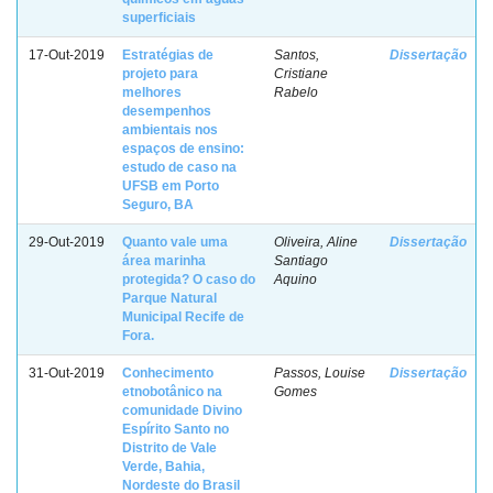
superficiais
17-Out-2019
Estratégias de
Santos,
Dissertação
projeto para
Cristiane
melhores
Rabelo
desempenhos
ambientais nos
espaços de ensino:
estudo de caso na
UFSB em Porto
Seguro, BA
29-Out-2019
Quanto vale uma
Oliveira, Aline
Dissertação
área marinha
Santiago
protegida? O caso do
Aquino
Parque Natural
Municipal Recife de
Fora.
31-Out-2019
Conhecimento
Passos, Louise
Dissertação
etnobotânico na
Gomes
comunidade Divino
Espírito Santo no
Distrito de Vale
Verde, Bahia,
Nordeste do Brasil