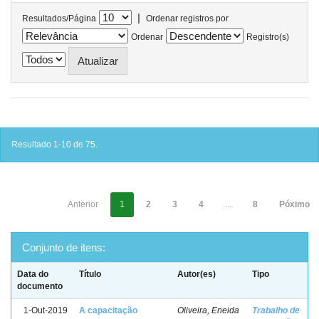
|
Resultados/Página
Ordenar registros por
Ordenar
Registro(s)
Resultado 1-10 de 75.
Anterior
1
2
3
4
...
8
Póximo
Conjunto de itens:
Data do
Título
Autor(es)
Tipo
documento
1-Out-2019
A capacitação
Oliveira, Eneida
Trabalho de