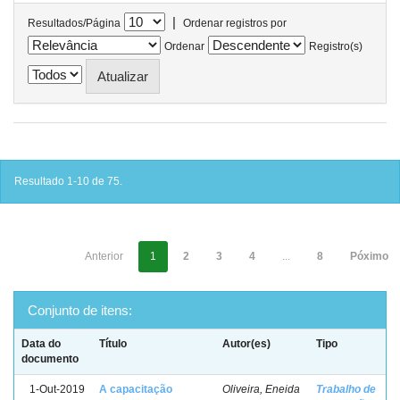
|
Resultados/Página
Ordenar registros por
Ordenar
Registro(s)
Resultado 1-10 de 75.
Anterior
1
2
3
4
...
8
Póximo
Conjunto de itens:
Data do
Título
Autor(es)
Tipo
documento
1-Out-2019
A capacitação
Oliveira, Eneida
Trabalho de