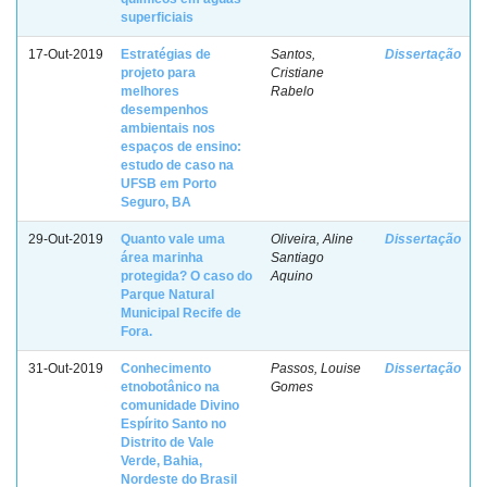
superficiais
17-Out-2019
Estratégias de
Santos,
Dissertação
projeto para
Cristiane
melhores
Rabelo
desempenhos
ambientais nos
espaços de ensino:
estudo de caso na
UFSB em Porto
Seguro, BA
29-Out-2019
Quanto vale uma
Oliveira, Aline
Dissertação
área marinha
Santiago
protegida? O caso do
Aquino
Parque Natural
Municipal Recife de
Fora.
31-Out-2019
Conhecimento
Passos, Louise
Dissertação
etnobotânico na
Gomes
comunidade Divino
Espírito Santo no
Distrito de Vale
Verde, Bahia,
Nordeste do Brasil