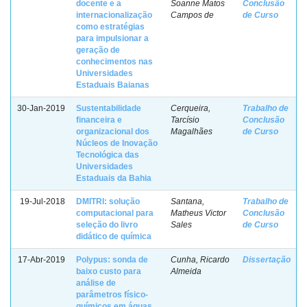
docente e a
Soanne Matos
Conclusão
internacionalização
Campos de
de Curso
como estratégias
para impulsionar a
geração de
conhecimentos nas
Universidades
Estaduais Baianas
30-Jan-2019
Sustentabilidade
Cerqueira,
Trabalho de
financeira e
Tarcísio
Conclusão
organizacional dos
Magalhães
de Curso
Núcleos de Inovação
Tecnológica das
Universidades
Estaduais da Bahia
19-Jul-2018
DMITRI: solução
Santana,
Trabalho de
computacional para
Matheus Victor
Conclusão
seleção do livro
Sales
de Curso
didático de química
17-Abr-2019
Polypus: sonda de
Cunha, Ricardo
Dissertação
baixo custo para
Almeida
análise de
parâmetros físico-
químicos em águas