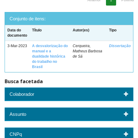
Anterior
1
Póximo
Conjunto de itens:
Data do
Título
Autor(es)
Tipo
documento
3-Mar-2023
A desvalorização do
Cerqueira,
Dissertação
manual e a
Matheus Barbosa
dualidade histórica
de Sá
do trabalho no
Brasil
Busca facetada
Colaborador
Assunto
CNPq