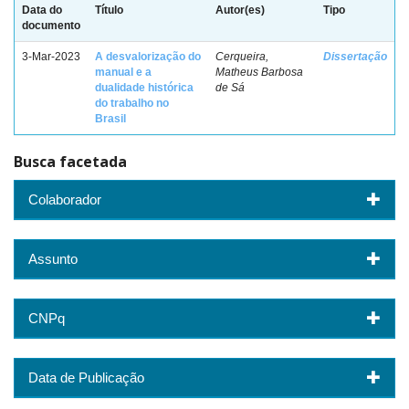
Data do
Título
Autor(es)
Tipo
documento
3-Mar-2023
A desvalorização do
Cerqueira,
Dissertação
manual e a
Matheus Barbosa
dualidade histórica
de Sá
do trabalho no
Brasil
Busca facetada
Colaborador
Assunto
CNPq
Data de Publicação