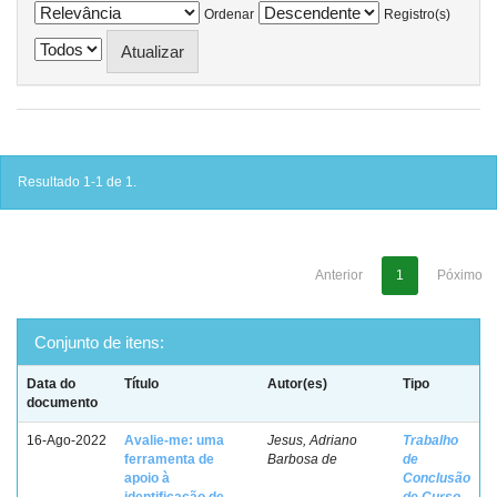
Ordenar
Registro(s)
Resultado 1-1 de 1.
Anterior
1
Póximo
Conjunto de itens:
Data do
Título
Autor(es)
Tipo
documento
16-Ago-2022
Avalie-me: uma
Jesus, Adriano
Trabalho
ferramenta de
Barbosa de
de
apoio à
Conclusão