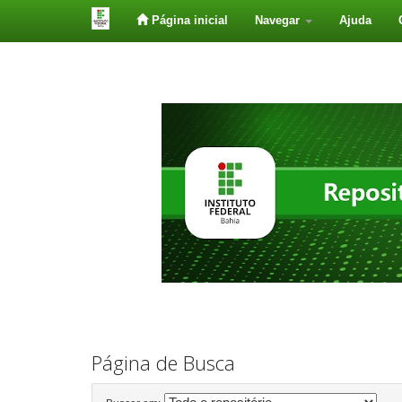
Página inicial
Navegar
Ajuda
Skip
navigation
Página de Busca