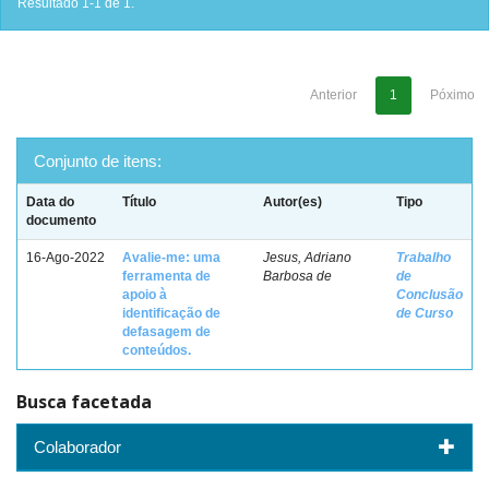
Resultado 1-1 de 1.
Anterior
1
Póximo
Conjunto de itens:
Data do
Título
Autor(es)
Tipo
documento
16-Ago-2022
Avalie-me: uma
Jesus, Adriano
Trabalho
ferramenta de
Barbosa de
de
apoio à
Conclusão
identificação de
de Curso
defasagem de
conteúdos.
Busca facetada
Colaborador