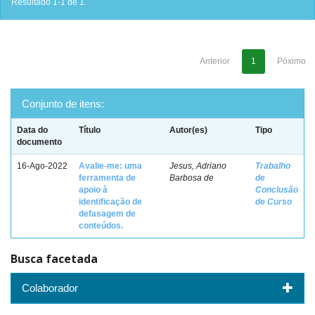
Resultado 1-1 de 1.
Anterior
1
Póximo
Conjunto de itens:
Data do
Título
Autor(es)
Tipo
documento
16-Ago-2022
Avalie-me: uma
Jesus, Adriano
Trabalho
ferramenta de
Barbosa de
de
apoio à
Conclusão
identificação de
de Curso
defasagem de
conteúdos.
Busca facetada
Colaborador