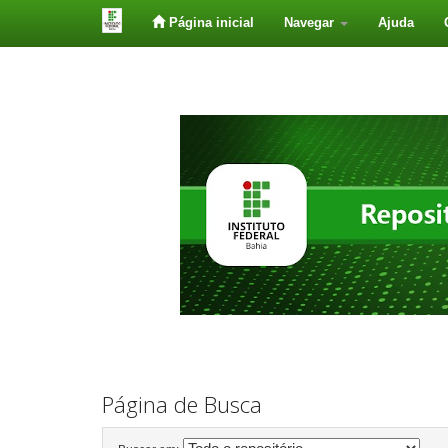
Página inicial
Navegar
Ajuda
Skip
navigation
Página de Busca