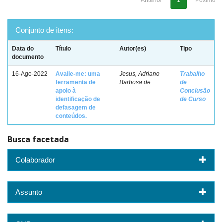
Anterior
1
Póximo
Conjunto de itens:
Data do
Título
Autor(es)
Tipo
documento
16-Ago-2022
Avalie-me: uma
Jesus, Adriano
Trabalho
ferramenta de
Barbosa de
de
apoio à
Conclusão
identificação de
de Curso
defasagem de
conteúdos.
Busca facetada
Colaborador
Assunto