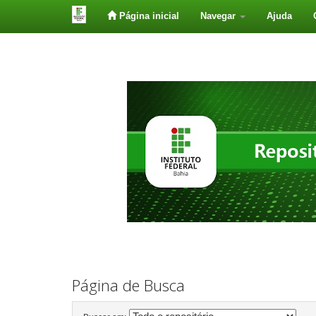
Página inicial
Navegar
Ajuda
Skip
navigation
Página de Busca