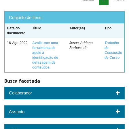
Anterior
1
Póximo
Conjunto de itens:
Data do
Título
Autor(es)
Tipo
documento
16-Ago-2022
Avalie-me: uma
Jesus, Adriano
Trabalho
ferramenta de
Barbosa de
de
apoio à
Conclusão
identificação de
de Curso
defasagem de
conteúdos.
Busca facetada
Colaborador
Assunto