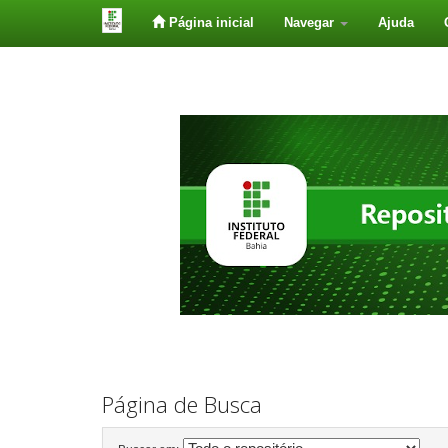
Página inicial
Navegar
Ajuda
Skip
navigation
Página de Busca