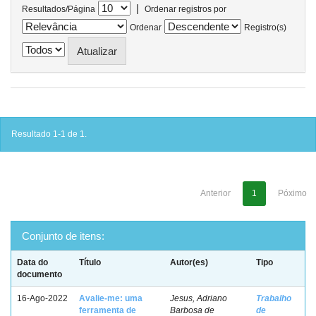
|
Resultados/Página
Ordenar registros por
Ordenar
Registro(s)
Resultado 1-1 de 1.
Anterior
1
Póximo
Conjunto de itens:
Data do
Título
Autor(es)
Tipo
documento
16-Ago-2022
Avalie-me: uma
Jesus, Adriano
Trabalho
ferramenta de
Barbosa de
de