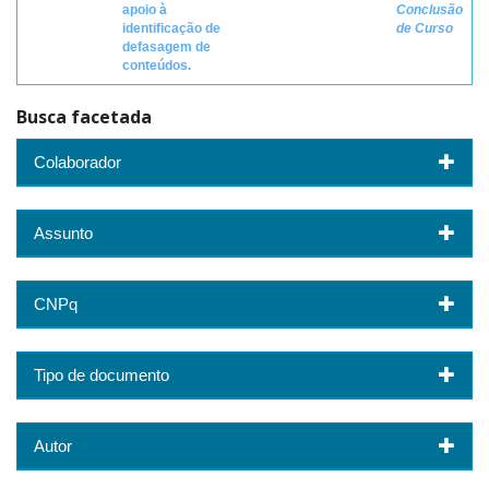
apoio à
Conclusão
identificação de
de Curso
defasagem de
conteúdos.
Busca facetada
Colaborador
Assunto
CNPq
Tipo de documento
Autor