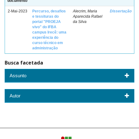
documento
2-Mai-2023
Percurso, desafios
Alecrim, Maria
Dissertação
e tessituras do
Aparecida Rafael
portal "PROEJA
da Silva
vivo" do IFBA
campus Irecê: uma
experiência do
curso técnico em
administração
Busca facetada
Assunto
Autor