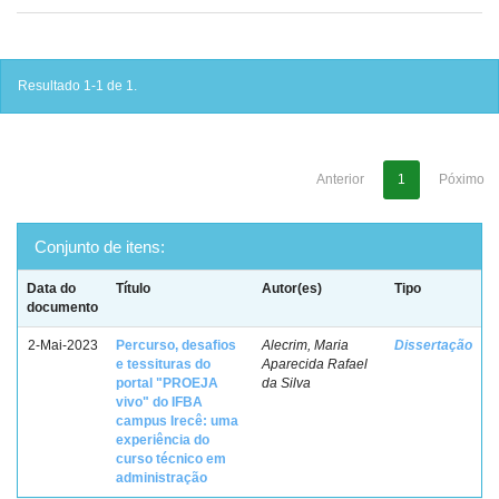
Resultado 1-1 de 1.
Anterior
1
Póximo
Conjunto de itens:
Data do
Título
Autor(es)
Tipo
documento
2-Mai-2023
Percurso, desafios
Alecrim, Maria
Dissertação
e tessituras do
Aparecida Rafael
portal "PROEJA
da Silva
vivo" do IFBA
campus Irecê: uma
experiência do
curso técnico em
administração