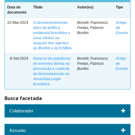
Data do
Título
Autor(es)
Tipo
documento
22-Mai-2024
O desmantelamento
Bonelli, Francesco;
Artigo
ativo da política
Freitas, Pabricio
de
ambiental brasileira e
Bonfim
Evento
seus efeitos na
atuação dos agentes
do IBAMA e do ICMBio
8-Set-2024
Impacto do populismo
Bonelli, Francesco;
Artigo
de extrema direita na
Freitas, Pabricio
de
prevenção e controle
Bonfim
Evento
do desmatamento na
Amazônia Legal
brasileira
Busca facetada
Colaborador
Assunto