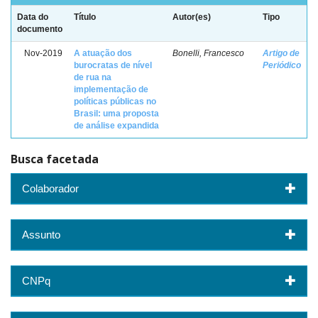
Data do
Título
Autor(es)
Tipo
documento
Nov-2019
A atuação dos
Bonelli, Francesco
Artigo de
burocratas de nível
Periódico
de rua na
implementação de
políticas públicas no
Brasil: uma proposta
de análise expandida
Busca facetada
Colaborador
Assunto
CNPq