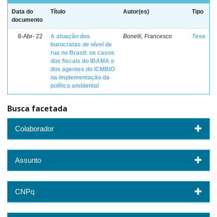
Data do
Título
Autor(es)
Tipo
documento
8-Abr- 22
A atuação dos
Bonelli, Francesco
Tese
burocratas de nível de
rua no Brasil: os casos
dos fiscais do IBAMA e
dos agentes do ICMBIO
na implementação da
política ambiental
Busca facetada
Colaborador
Assunto
CNPq