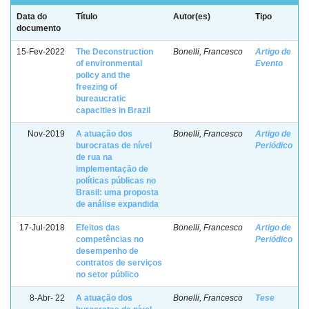
Data do
Título
Autor(es)
Tipo
documento
15-Fev-2022
The Deconstruction
Bonelli, Francesco
Artigo de
of environmental
Evento
policy and the
freezing of
bureaucratic
capacities in Brazil
Nov-2019
A atuação dos
Bonelli, Francesco
Artigo de
burocratas de nível
Periódico
de rua na
implementação de
políticas públicas no
Brasil: uma proposta
de análise expandida
17-Jul-2018
Efeitos das
Bonelli, Francesco
Artigo de
competências no
Periódico
desempenho de
contratos de serviços
no setor público
8-Abr- 22
A atuação dos
Bonelli, Francesco
Tese