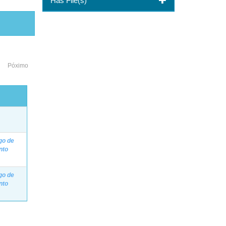
Has File(s)
Póximo
o
go de
nto
go de
nto