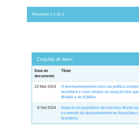
Resultado 1-2 de 2.
Conjunto de itens:
Data do
Título
documento
22-Mai-2024
O desmantelamento ativo da política ambien
brasileira e seus efeitos na atuação dos ag
IBAMA e do ICMBio
8-Set-2024
Impacto do populismo de extrema direita n
e controle do desmatamento na Amazônia L
brasileira