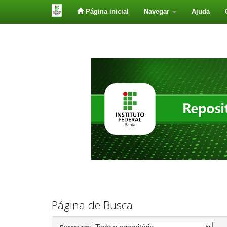
Página inicial
Navegar
Ajuda
Skip
navigation
Página de Busca