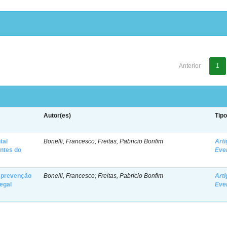
Anterior
1
Autor(es)
Tip
tal
Bonelli, Francesco; Freitas, Pabricio Bonfim
Arti
entes do
Eve
a prevenção
Bonelli, Francesco; Freitas, Pabricio Bonfim
Arti
egal
Eve