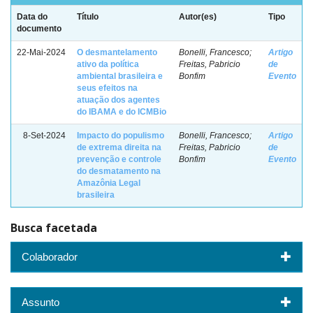
Data do
Título
Autor(es)
Tipo
documento
22-Mai-2024
O desmantelamento
Bonelli, Francesco;
Artigo
ativo da política
Freitas, Pabricio
de
ambiental brasileira e
Bonfim
Evento
seus efeitos na
atuação dos agentes
do IBAMA e do ICMBio
8-Set-2024
Impacto do populismo
Bonelli, Francesco;
Artigo
de extrema direita na
Freitas, Pabricio
de
prevenção e controle
Bonfim
Evento
do desmatamento na
Amazônia Legal
brasileira
Busca facetada
Colaborador
Assunto