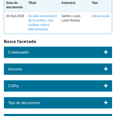
Data do
Título
Autor(es)
Tipo
documento
30-Out-2019
Gestão sustentável
Santos, Luíza
Dissertação
de Ecovilas: uma
Luchi Ramos
análise crítico-
interpretativa
Busca facetada
Colaborador
Assunto
CNPq
Tipo de documento