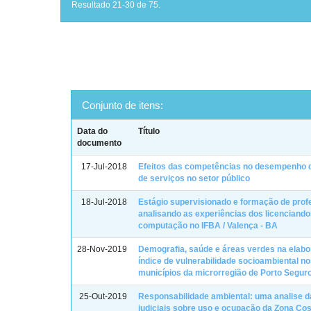
Resultado 21-30 de 75.
Conjunto de itens:
Data do
Título
documento
17-Jul-2018
Efeitos das competências no desempenho d
de serviços no setor público
18-Jul-2018
Estágio supervisionado e formação de prof
analisando as experiências dos licenciand
computação no IFBA / Valença - BA
28-Nov-2019
Demografia, saúde e áreas verdes na elab
índice de vulnerabilidade socioambiental n
municípios da microrregião de Porto Segur
25-Out-2019
Responsabilidade ambiental: uma analise 
judiciais sobre uso e ocupação da Zona Cos