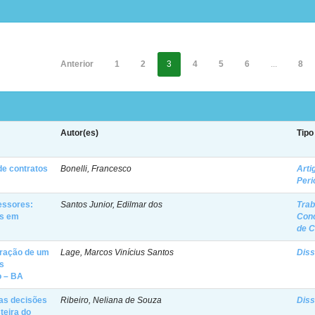
Anterior
1
2
3
4
5
6
...
8
Autor(es)
Tipo
e contratos
Bonelli, Francesco
Arti
Peri
essores:
Santos Junior, Edilmar dos
Trab
os em
Con
de 
oração de um
Lage, Marcos Vinícius Santos
Diss
os
o – BA
das decisões
Ribeiro, Neliana de Souza
Diss
teira do