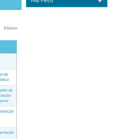
Has File(s)
Póximo
go de
ódico
alho de
clusão
Curso
ertação
ertação