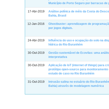
Município de Porto Seguro por barracas de 
17-Abr-2019
Análise polínica de méis da Costa do Desc
Bahia, Brasil
12-Jan-2016
Ghostbuster: aprendizagem de programaç
por jogos digitais.
24-Abr-2019
Influência do uso e ocupação do solo na dis
hídrica do Rio Buranhém
30-Out-2019
Gestão sustentável de Ecovilas: uma análise
interpretativa
30-Out-2019
Aplicação de IoT (internet of things) para c
protótipo open-source para monitoramento 
estudo de caso no Rio Buranhém
31-Out-2019
Intrusão salina no estuário do Rio Buranhém
Bahia) através de modelagem numérica