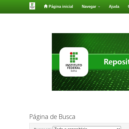
Página inicial
Navegar
Ajuda
Skip
navigation
Página de Busca