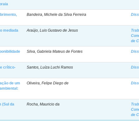
praia
obrimento,
Bandeira, Michele da Silva Ferreira
Diss
ão mediada
Araújo, Luis Gustavo de Jesus
Trab
Con
de 
ponibilidade
Silva, Gabriela Mateus de Fontes
Diss
 crítico-
Santos, Luíza Luchi Ramos
Diss
riação de um
Oliveira, Felipe Diego de
Diss
ambiental:
 (Sul da
Rocha, Mauricio da
Trab
Con
de 