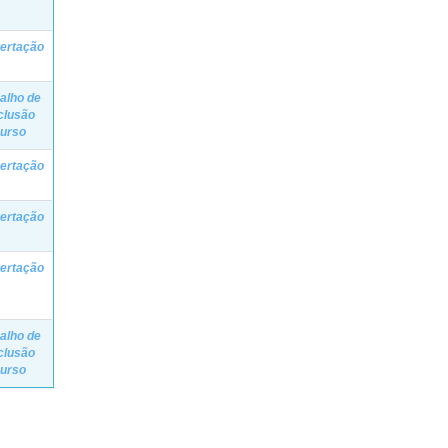
ertação
alho de
clusão
Curso
ertação
ertação
ertação
alho de
clusão
Curso