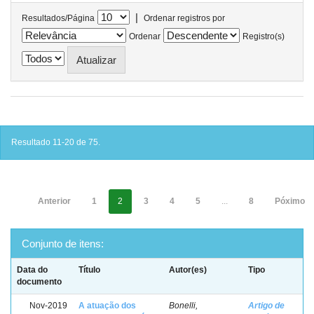
|
Resultados/Página
Ordenar registros por
Ordenar
Registro(s)
Resultado 11-20 de 75.
Anterior
1
2
3
4
5
...
8
Póximo
Conjunto de itens:
Data do
Título
Autor(es)
Tipo
documento
Nov-2019
A atuação dos
Bonelli,
Artigo de