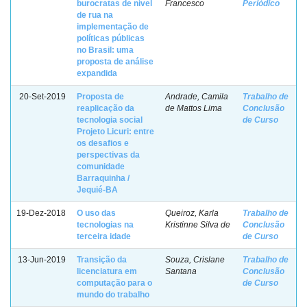
burocratas de nível
Francesco
Periódico
de rua na
implementação de
políticas públicas
no Brasil: uma
proposta de análise
expandida
20-Set-2019
Proposta de
Andrade, Camila
Trabalho de
reaplicação da
de Mattos Lima
Conclusão
tecnologia social
de Curso
Projeto Licuri: entre
os desafios e
perspectivas da
comunidade
Barraquinha /
Jequié-BA
19-Dez-2018
O uso das
Queiroz, Karla
Trabalho de
tecnologias na
Kristinne Silva de
Conclusão
terceira idade
de Curso
13-Jun-2019
Transição da
Souza, Crislane
Trabalho de
licenciatura em
Santana
Conclusão
computação para o
de Curso
mundo do trabalho