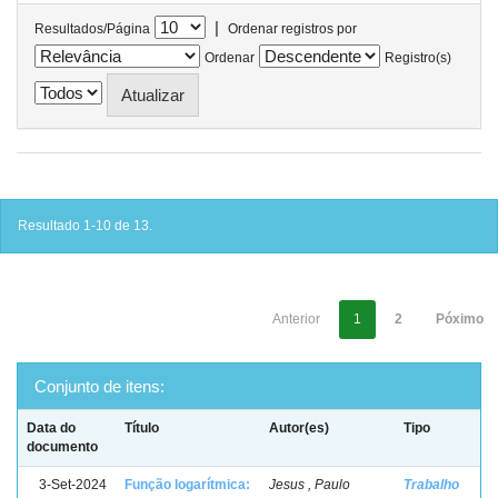
|
Resultados/Página
Ordenar registros por
Ordenar
Registro(s)
Resultado 1-10 de 13.
Anterior
1
2
Póximo
Conjunto de itens:
Data do
Título
Autor(es)
Tipo
documento
3-Set-2024
Função logarítmica:
Jesus , Paulo
Trabalho