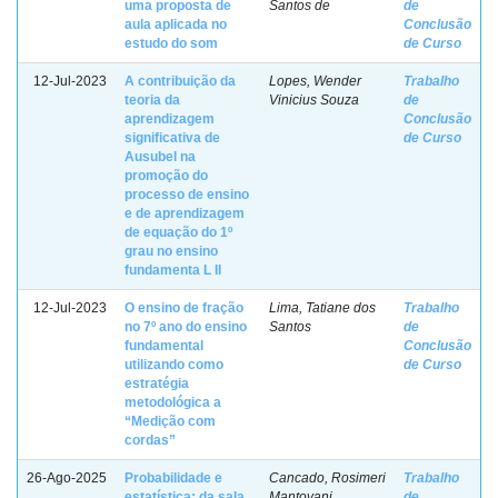
uma proposta de
Santos de
de
aula aplicada no
Conclusão
estudo do som
de Curso
12-Jul-2023
A contribuição da
Lopes, Wender
Trabalho
teoria da
Vinicius Souza
de
aprendizagem
Conclusão
significativa de
de Curso
Ausubel na
promoção do
processo de ensino
e de aprendizagem
de equação do 1º
grau no ensino
fundamenta L II
12-Jul-2023
O ensino de fração
Lima, Tatiane dos
Trabalho
no 7º ano do ensino
Santos
de
fundamental
Conclusão
utilizando como
de Curso
estratégia
metodológica a
“Medição com
cordas”
26-Ago-2025
Probabilidade e
Cancado, Rosimeri
Trabalho
estatística: da sala
Mantovani
de