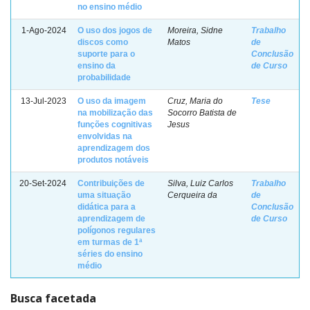
no ensino médio
1-Ago-2024
O uso dos jogos de
Moreira, Sidne
Trabalho
discos como
Matos
de
suporte para o
Conclusão
ensino da
de Curso
probabilidade
13-Jul-2023
O uso da imagem
Cruz, Maria do
Tese
na mobilização das
Socorro Batista de
funções cognitivas
Jesus
envolvidas na
aprendizagem dos
produtos notáveis
20-Set-2024
Contribuições de
Silva, Luiz Carlos
Trabalho
uma situação
Cerqueira da
de
didática para a
Conclusão
aprendizagem de
de Curso
polígonos regulares
em turmas de 1ª
séries do ensino
médio
Busca facetada