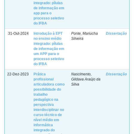
integrado: pílulas
de informação em
app para o
processo seletivo
do IFBA
31-Out-2024
Introdução à EPT
Ponte, Mariucha
Dissertação
no ensino médio
Silveira
integrado: pílulas
de informação em
um APP para o
processo seletivo
do IFBA
22-Dez-2023
Prática
Nascimento,
Dissertação
profissional
Gildava Araújo da
articuladora como
Silva
possibilidade do
trabalho
pedagógico na
perspectiva
interdisciplinar no
curso técnico de
nível médio em
informática
integrado do