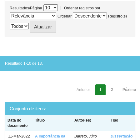
|
Resultados/Página
Ordenar registros por
Ordenar
Registro(s)
Resultado 1-10 de 13.
Anterior
1
2
Póximo
Conjunto de itens:
Data do
Título
Autor(es)
Tipo
documento
11-Mar-2022
A importância da
Barreto, Júlio
Dissertação