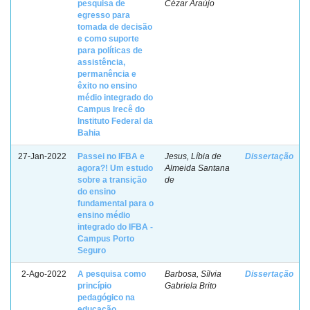
pesquisa de
Cézar Araújo
egresso para
tomada de decisão
e como suporte
para políticas de
assistência,
permanência e
êxito no ensino
médio integrado do
Campus Irecê do
Instituto Federal da
Bahia
27-Jan-2022
Passei no IFBA e
Jesus, Líbia de
Dissertação
agora?! Um estudo
Almeida Santana
sobre a transição
de
do ensino
fundamental para o
ensino médio
integrado do IFBA -
Campus Porto
Seguro
2-Ago-2022
A pesquisa como
Barbosa, Sílvia
Dissertação
princípio
Gabriela Brito
pedagógico na
educação