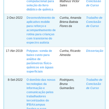
computacional para
Matheus Victor
Conclusão
seleção do livro
Sales
de Curso
didático de química
2-Dez-2022
Desenvolvimento de
Cunha, Amanda
Trabalho de
aplicativo mobile
Briena Batista
Conclusão
para reforço e
Flores da
de Curso
acompanhamento de
rotina para crianças
com transtorno do
espectro autista
17-Abr-2019
Polypus: sonda de
Cunha, Ricardo
Dissertação
baixo custo para
Almeida
análise de
parâmetros físico-
químicos em águas
superficiais
8-Set-2022
O domínio das novas
Rodrigues,
Trabalho de
tecnologias da
Bruna
Conclusão
informação e
Guimarães
de Curso
comunicação pelos
trabalhadores
terceirizados do
IFBA/campus
Seabra e suas