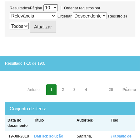
|
Resultados/Página
Ordenar registros por
Ordenar
Registro(s)
Resultado 1-10 de 193.
Anterior
1
2
3
4
...
20
Póximo
Conjunto de itens:
Data do
Título
Autor(es)
Tipo
documento
19-Jul-2018
DMITRI: solução
Santana,
Trabalho de