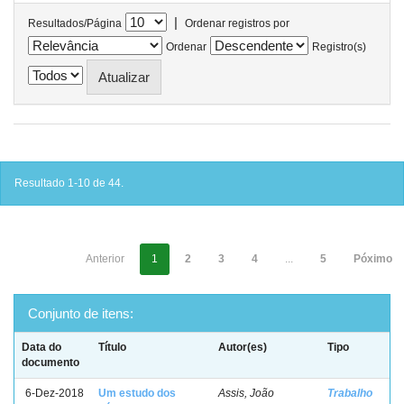
|
Resultados/Página
Ordenar registros por
Ordenar
Registro(s)
Resultado 1-10 de 44.
Anterior
1
2
3
4
...
5
Póximo
Conjunto de itens:
Data do
Título
Autor(es)
Tipo
documento
6-Dez-2018
Um estudo dos
Assis, João
Trabalho