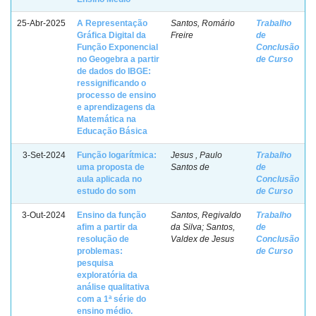
25-Abr-2025
A Representação
Santos, Romário
Trabalho
Gráfica Digital da
Freire
de
Função Exponencial
Conclusão
no Geogebra a partir
de Curso
de dados do IBGE:
ressignificando o
processo de ensino
e aprendizagens da
Matemática na
Educação Básica
3-Set-2024
Função logarítmica:
Jesus , Paulo
Trabalho
uma proposta de
Santos de
de
aula aplicada no
Conclusão
estudo do som
de Curso
3-Out-2024
Ensino da função
Santos, Regivaldo
Trabalho
afim a partir da
da Silva; Santos,
de
resolução de
Valdex de Jesus
Conclusão
problemas:
de Curso
pesquisa
exploratória da
análise qualitativa
com a 1ª série do
ensino médio.