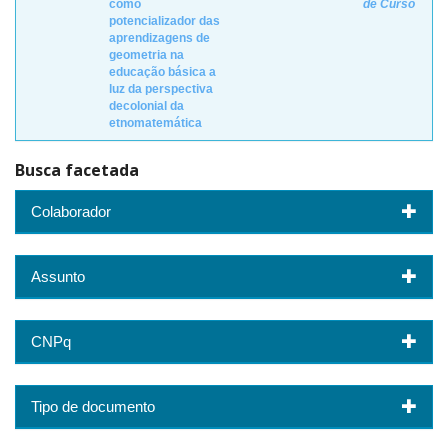
como
de Curso
potencializador das
aprendizagens de
geometria na
educação básica a
luz da perspectiva
decolonial da
etnomatemática
Busca facetada
Colaborador
Assunto
CNPq
Tipo de documento