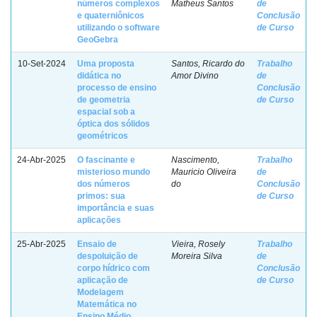
números complexos
Matheus Santos
de
e quaterniônicos
Conclusão
utilizando o software
de Curso
GeoGebra
10-Set-2024
Uma proposta
Santos, Ricardo do
Trabalho
didática no
Amor Divino
de
processo de ensino
Conclusão
de geometria
de Curso
espacial sob a
óptica dos sólidos
geométricos
24-Abr-2025
O fascinante e
Nascimento,
Trabalho
misterioso mundo
Mauricio Oliveira
de
dos números
do
Conclusão
primos: sua
de Curso
importância e suas
aplicações
25-Abr-2025
Ensaio de
Vieira, Rosely
Trabalho
despoluição de
Moreira Silva
de
corpo hídrico com
Conclusão
aplicação de
de Curso
Modelagem
Matemática no
Ensino Médio