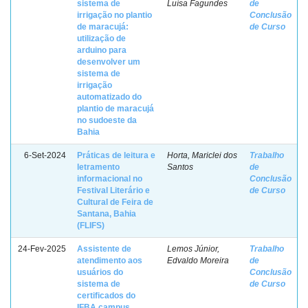
sistema de
Luísa Fagundes
de
irrigação no plantio
Conclusão
de maracujá:
de Curso
utilização de
arduino para
desenvolver um
sistema de
irrigação
automatizado do
plantio de maracujá
no sudoeste da
Bahia
6-Set-2024
Práticas de leitura e
Horta, Mariclei dos
Trabalho
letramento
Santos
de
informacional no
Conclusão
Festival Literário e
de Curso
Cultural de Feira de
Santana, Bahia
(FLIFS)
24-Fev-2025
Assistente de
Lemos Júnior,
Trabalho
atendimento aos
Edvaldo Moreira
de
usuários do
Conclusão
sistema de
de Curso
certificados do
IFBA campus