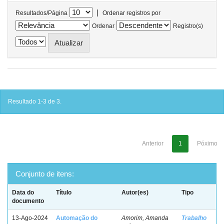
|
Resultados/Página
Ordenar registros por
Ordenar
Registro(s)
Resultado 1-3 de 3.
Anterior
1
Póximo
Conjunto de itens:
Data do
Título
Autor(es)
Tipo
documento
13-Ago-2024
Automação do
Amorim, Amanda
Trabalho