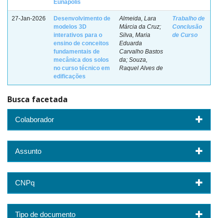
Eunápolis
27-Jan-2026
Desenvolvimento de
Almeida, Lara
Trabalho de
modelos 3D
Márcia da Cruz;
Conclusão
interativos para o
Silva, Maria
de Curso
ensino de conceitos
Eduarda
fundamentais de
Carvalho Bastos
mecânica dos solos
da; Souza,
no curso técnico em
Raquel Alves de
edificações
Busca facetada
Colaborador
Assunto
CNPq
Tipo de documento