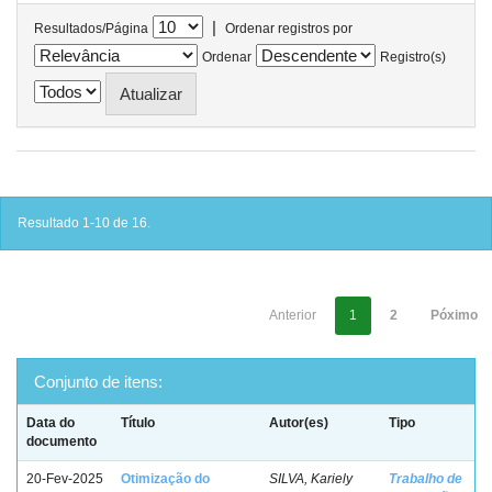
|
Resultados/Página
Ordenar registros por
Ordenar
Registro(s)
Resultado 1-10 de 16.
Anterior
1
2
Póximo
Conjunto de itens:
Data do
Título
Autor(es)
Tipo
documento
20-Fev-2025
Otimização do
SILVA, Kariely
Trabalho de