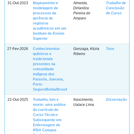
31-Out-2023
Mapeamento e
Almeida,
Trabalho de
modelagem de
Dirlanilza
Conclusão
processos da
Pereira do
de Curso
gerência de
Amparo
registros
acadêmicos em um
Instituto de Ensino
Superior
27-Fev-2026
Conhecimentos
Gonzaga, Kézia
Tese
químicos e
Ribeiro
tradicionais
presentes na
comunidade
indígena dos
Pataxós, Juerana,
Porto
Seguro/Bahia/Brasil
22-Out-2025
Trabalho, luto e
Nascimento,
Dissertação
morte: uma análise
Ualace Lima
do currículo do
Curso Técnico
Subsequente em
Enfermagem do
IFBA Campus