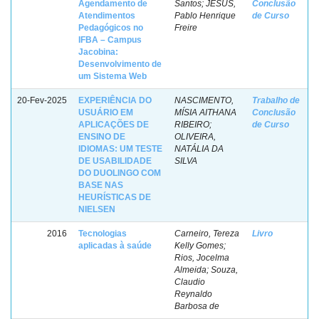
Agendamento de
Santos; JESUS,
Conclusão
Atendimentos
Pablo Henrique
de Curso
Pedagógicos no
Freire
IFBA – Campus
Jacobina:
Desenvolvimento de
um Sistema Web
20-Fev-2025
EXPERIÊNCIA DO
NASCIMENTO,
Trabalho de
USUÁRIO EM
MÍSIA AITHANA
Conclusão
APLICAÇÕES DE
RIBEIRO;
de Curso
ENSINO DE
OLIVEIRA,
IDIOMAS: UM TESTE
NATÁLIA DA
DE USABILIDADE
SILVA
DO DUOLINGO COM
BASE NAS
HEURÍSTICAS DE
NIELSEN
2016
Tecnologias
Carneiro, Tereza
Livro
aplicadas à saúde
Kelly Gomes;
Rios, Jocelma
Almeida; Souza,
Claudio
Reynaldo
Barbosa de