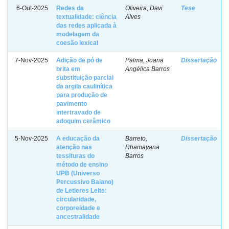
6-Out-2025
Redes da
Oliveira, Davi
Tese
textualidade: ciência
Alves
das redes aplicada à
modelagem da
coesão lexical
7-Nov-2025
Adição de pó de
Palma, Joana
Dissertação
brita em
Angélica Barros
substituição parcial
da argila caulinítica
para produção de
pavimento
intertravado de
adoquim cerâmico
5-Nov-2025
A educação da
Barreto,
Dissertação
atenção nas
Rhamayana
tessituras do
Barros
método de ensino
UPB (Universo
Percussivo Baiano)
de Letieres Leite:
circularidade,
corporeidade e
ancestralidade