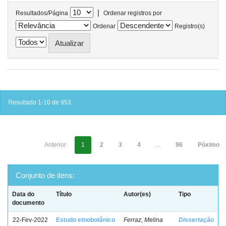
|
Resultados/Página
Ordenar registros por
Ordenar
Registro(s)
Resultado 1-10 de 953.
Anterior
1
2
3
4
...
96
Póximo
Conjunto de itens:
Data do
Título
Autor(es)
Tipo
documento
22-Fev-2022
Estudo etnobotânico
Ferraz, Melina
Dissertação