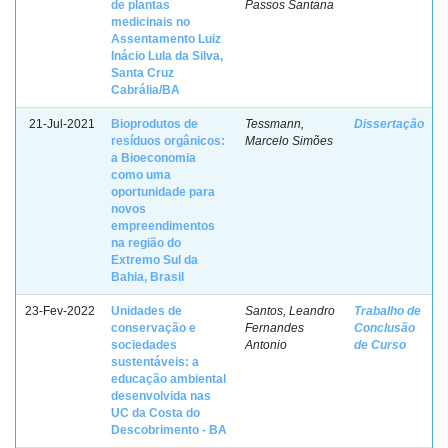
de plantas
Passos Santana
medicinais no
Assentamento Luiz
Inácio Lula da Silva,
Santa Cruz
Cabrália/BA
21-Jul-2021
Bioprodutos de
Tessmann,
Dissertação
resíduos orgânicos:
Marcelo Simões
a Bioeconomia
como uma
oportunidade para
novos
empreendimentos
na região do
Extremo Sul da
Bahia, Brasil
23-Fev-2022
Unidades de
Santos, Leandro
Trabalho de
conservação e
Fernandes
Conclusão
sociedades
Antonio
de Curso
sustentáveis: a
educação ambiental
desenvolvida nas
UC da Costa do
Descobrimento - BA