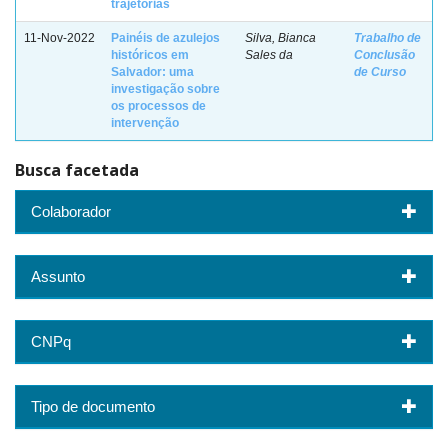
trajetórias
11-Nov-2022
Painéis de azulejos
Silva, Bianca
Trabalho de
históricos em
Sales da
Conclusão
Salvador: uma
de Curso
investigação sobre
os processos de
intervenção
Busca facetada
Colaborador
Assunto
CNPq
Tipo de documento