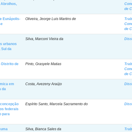
 Abrolhos,
Con
de 
e Eunápolis-
Oliveira, Jeorge Luis Martins de
Trab
se
Con
de 
o
Silva, Marconi Vieira da
Diss
os urbanos
 Sul da
 Distrito de
Pinto, Grasyele Matias
Trab
Con
de 
rmica em
Costa, Avezeny Araújo
Diss
a da
a concepção
Espírito Santo, Marcela Sacramento do
Diss
tos federais
o para
: uma
Silva, Bianca Sales da
Trab