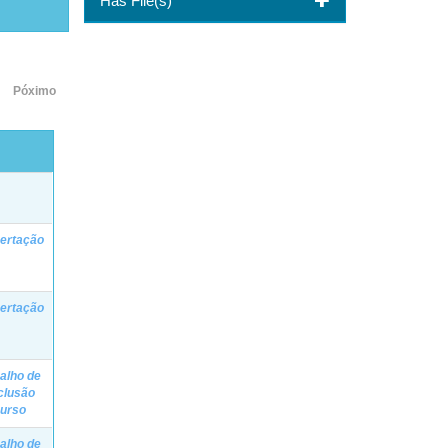
Has File(s)
Póximo
ertação
ertação
alho de
clusão
Curso
alho de