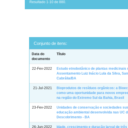
Resultado 1-10 de 880.
Conjunto de itens:
Data do
Título
documento
22-Fev-2022
Estudo etnobotânico de plantas medicinais 
Assentamento Luiz Inácio Lula da Silva, Sa
Cabrália/BA
21-Jul-2021
Bioprodutos de resíduos orgânicos: a Bioe
como uma oportunidade para novos empre
na região do Extremo Sul da Bahia, Brasil
23-Fev-2022
Unidades de conservação e sociedades sus
educação ambiental desenvolvida nas UC d
Descobrimento - BA
26-Jun-2022
Idade, crescimento e duração larval de três