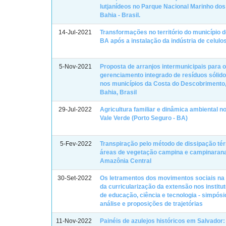
lutjanídeos no Parque Nacional Marinho dos
Bahia - Brasil.
14-Jul-2021
Transformações no território do município d
BA após a instalação da indústria de celulo
5-Nov-2021
Proposta de arranjos intermunicipais para 
gerenciamento integrado de resíduos sólid
nos municípios da Costa do Descobrimento,
Bahia, Brasil
29-Jul-2022
Agricultura familiar e dinâmica ambiental no
Vale Verde (Porto Seguro - BA)
5-Fev-2022
Transpiração pelo método de dissipação té
áreas de vegetação campina e campinaran
Amazônia Central
30-Set-2022
Os letramentos dos movimentos sociais n
da curricularização da extensão nos institu
de educação, ciência e tecnologia - simpósi
análise e proposições de trajetórias
11-Nov-2022
Painéis de azulejos históricos em Salvador