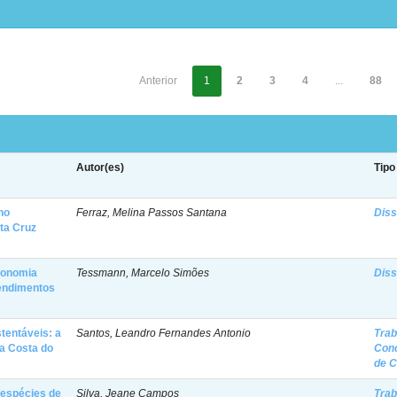
Anterior
1
2
3
4
...
88
Autor(es)
Tipo
no
Ferraz, Melina Passos Santana
Diss
nta Cruz
conomia
Tessmann, Marcelo Simões
Diss
endimentos
tentáveis: a
Santos, Leandro Fernandes Antonio
Trab
a Costa do
Con
de 
 espécies de
Silva, Jeane Campos
Trab