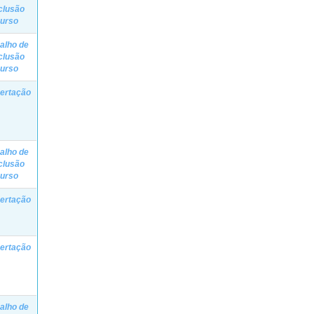
clusão
Curso
alho de
clusão
Curso
ertação
alho de
clusão
Curso
ertação
ertação
alho de