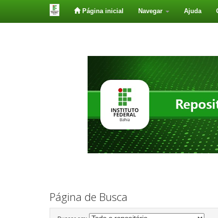
Página inicial
Navegar
Ajuda
Skip
navigation
Página de Busca