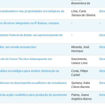
Boaventura da
e catalisadores nas propriedades tecnológicas de
Lima, Carla
Dis
Tainara de Oliveira
s técnicos integrados no IF Baiano, campus
-
-
nstituto Federal da Bahia: um aprimoramento de
-
Dis
alho: um estudo prospectivo
Miranda, José
Dis
Henrique
rículo do Curso Técnico Subsequente em
Nascimento,
Dis
Ualace Lima
nálise tecnológica para melhor efetivação na
Costa, Fillipe
Dis
Caribé
fluências no desempenho acadêmico de estudantes
Santana, Kátia
Dis
Cilene Barreto
al da argila caulinítica para produção de pavimento
Palma, Joana
Dis
Angélica Barros