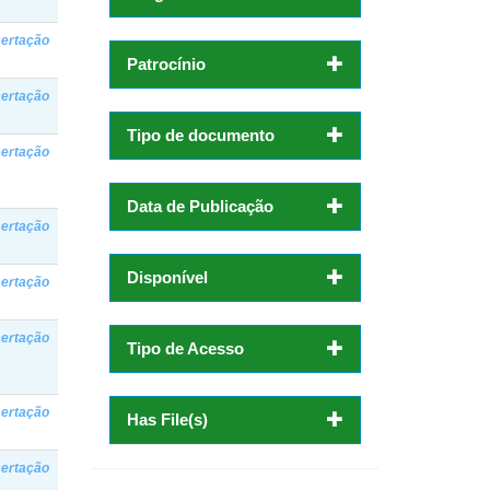
sertação
Patrocínio
sertação
Tipo de documento
sertação
Data de Publicação
sertação
Disponível
sertação
sertação
Tipo de Acesso
sertação
Has File(s)
sertação