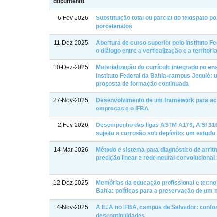
documento
6-Fev-2026
Substituição total ou parcial do feldspato 
porcelanatos
11-Dez-2025
Abertura de curso superior pelo Instituto F
o diálogo entre a verticalização e a territori
10-Dez-2025
Materialização do currículo integrado no en
Instituto Federal da Bahia-campus Jequié: 
proposta de formação continuada
27-Nov-2025
Desenvolvimento de um framework para ac
empresas e o IFBA
2-Fev-2026
Desempenho das ligas ASTM A179, AISI 316
sujeito a corrosão sob depósito: um estudo 
14-Mar-2026
Método e sistema para diagnóstico de arri
predição linear e rede neural convolucion
12-Dez-2025
Memórias da educação profissional e tecnol
Bahia: políticas para a preservação de um 
4-Nov-2025
A EJA no IFBA, campus de Salvador: confor
descontinuidades