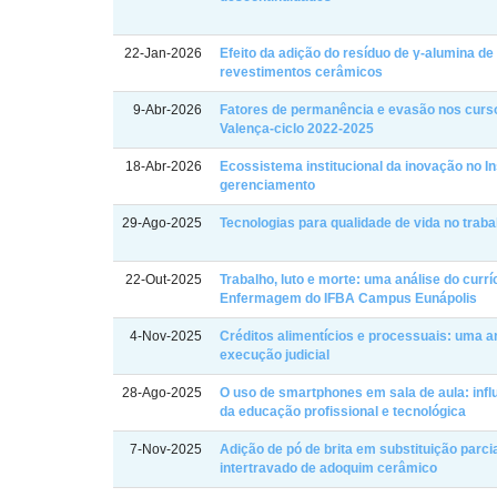
22-Jan-2026
Efeito da adição do resíduo de γ-alumina d
revestimentos cerâmicos
9-Abr-2026
Fatores de permanência e evasão nos curso
Valença-ciclo 2022-2025
18-Abr-2026
Ecossistema institucional da inovação no I
gerenciamento
29-Ago-2025
Tecnologias para qualidade de vida no trab
22-Out-2025
Trabalho, luto e morte: uma análise do cur
Enfermagem do IFBA Campus Eunápolis
4-Nov-2025
Créditos alimentícios e processuais: uma a
execução judicial
28-Ago-2025
O uso de smartphones em sala de aula: in
da educação profissional e tecnológica
7-Nov-2025
Adição de pó de brita em substituição parci
intertravado de adoquim cerâmico