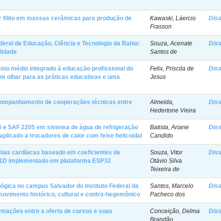
por filito em massas cerâmicas para produção de
Kawaski, Láercio
Dis
Frasson
ederal de Educação, Ciência e Tecnologia da Bahia:
Souza, Acenate
Dis
alidade
Santos de
sino médio integrado à educação profissional do
Felix, Priscila de
Dis
um olhar para as práticas educativas e uma
Jesus
ompanhamento de cooperações técnicas entre
Almeida,
Dis
Hedertone Vieira
 e SAF 2205 em sistema de água de refrigeração
Batista, Ariane
Dis
aplicado a trocadores de calor com feixe helicoidal
Candido
tmias cardíacas baseado em coeficientes de
Souza, Vitor
Dis
al 1D implementado em plataforma ESP32
Otávio Silva
Teixeira de
ógica no campus Salvador do Instituto Federal da
Santos, Marcelo
Dis
movimento histórico, cultural e contra-hegemônico
Pacheco dos
mações entre a oferta de cursos e suas
Conceição, Delma
Dis
Brandão