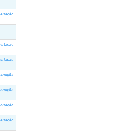
sertação
sertação
sertação
sertação
sertação
sertação
sertação